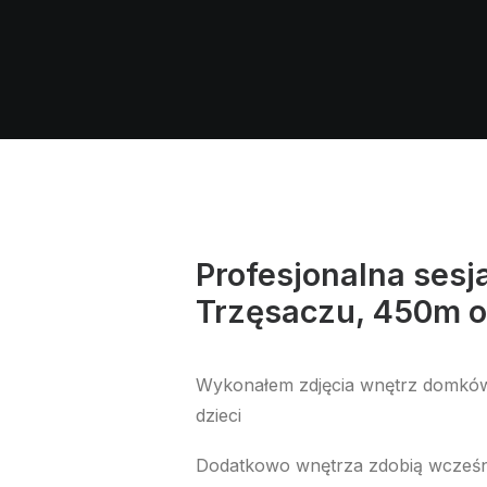
Profesjonalna ses
Trzęsaczu, 450m o
Wykonałem zdjęcia wnętrz domków 
dzieci
Dodatkowo wnętrza zdobią wcześni