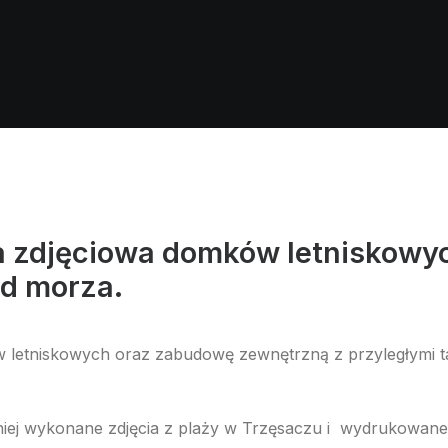
ja zdjęciowa domków letniskowy
d morza.
letniskowych oraz zabudowę zewnętrzną z przyległymi t
ej wykonane zdjęcia z plaży w Trzęsaczu i wydrukowane 