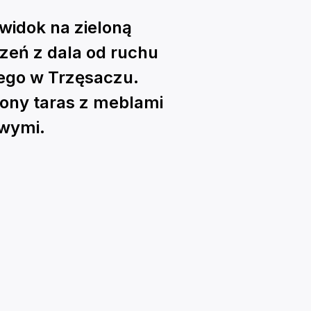
widok na zieloną
zeń z dala od ruchu
iego w Trzęsaczu.
ony taras z meblami
wymi.