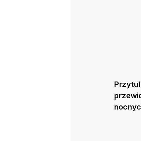
Przytul
przewi
nocnyc