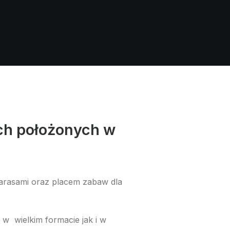
ch położonych w
arasami oraz placem zabaw dla
w wielkim formacie jak i w