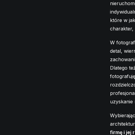
nieruchomo
indywidual
które w ja
charakter,
W fotografi
detal, wier
zachowanie
Dlatego te
fotografuj
rozdzielcz
profesjona
uzyskanie 
Wybierając
architektu
firmę i jej