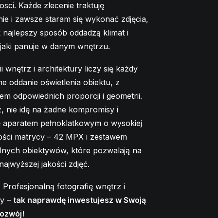
sci. Każde zlecenie traktuję
nie i zawsze staram się wykonać zdjęcia,
k najlepszy sposób oddadzą klimat i
 jaki panuje w danym wnętrzu.
i wnętrz i architektury liczy się każdy
ne oddanie oświetlenia obiektu, z
m odpowiednich proporcji i geometrii.
ż, nie idę na żadne kompromisy i
ę aparatem pełnoklatkowym o wysokiej
ości matrycy – 42 MPX i zestawem
lnych obiektywów, które pozwalają na
najwyższej jakości zdjęć.
 Profesjonalną fotografię wnętrz i
ry –
tak naprawdę inwestujesz w Swoją
 rozwój!