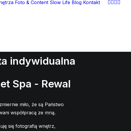
nętrza
Foto & Content
Slow Life
Blog
Kontakt
A WNĘTRZ I
CHOMOŚCI
ta indywidualna
et Spa - Rewal
ezmiernie miło, że są Państwo
wani współpracą ze mną.
uję się fotografią wnętrz,