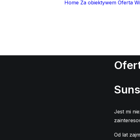
Home
Za obiektywem
Oferta
W
ZDJĘCI
NIERU
Ofer
Suns
Jest mi ni
zaintereso
Od lat zajm